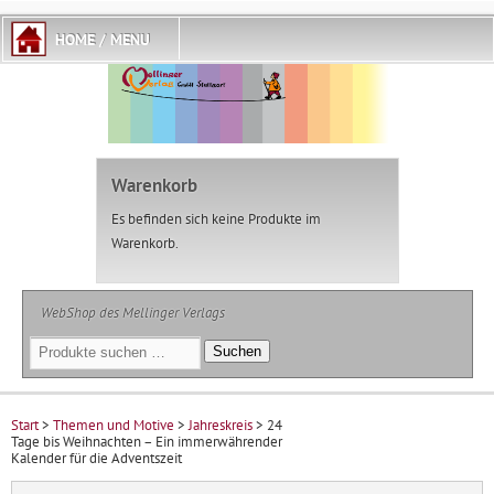
Warenkorb
Es befinden sich keine Produkte im
Warenkorb.
WebShop des Mellinger Verlags
Suchen
Suchen
nach:
Start
>
Themen und Motive
>
Jahreskreis
> 24
Tage bis Weihnachten – Ein immerwährender
Kalender für die Adventszeit