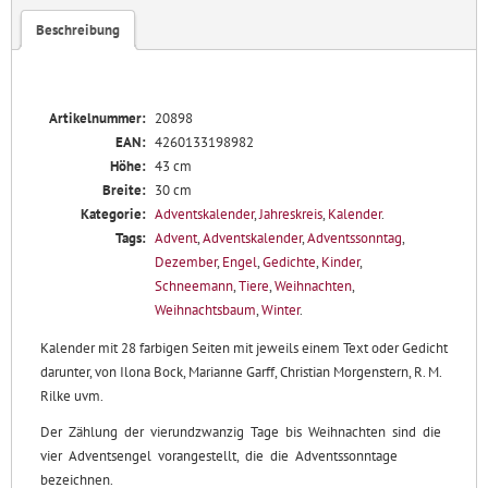
-
Beschreibung
Ein
immerwährender
Kalender
für
Artikelnummer:
20898
die
EAN:
4260133198982
Adventszeit
Höhe:
43 cm
Menge
Breite:
30 cm
Kategorie:
Adventskalender
,
Jahreskreis
,
Kalender
.
Tags:
Advent
,
Adventskalender
,
Adventssonntag
,
Dezember
,
Engel
,
Gedichte
,
Kinder
,
Schneemann
,
Tiere
,
Weihnachten
,
Weihnachtsbaum
,
Winter
.
Kalender mit 28 farbigen
Seiten mit jeweils einem Text oder Gedicht
darunter, von Ilona Bock, Marianne Garff, Christian Morgenstern, R. M.
Rilke uvm.
Der Zählung der vierundzwanzig Tage bis Weihnachten sind die
vier Adventsengel vorangestellt, die die Adventssonntage
bezeichnen.