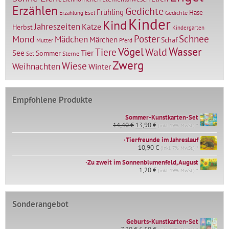
Erzählen
Gedichte
Frühling
Hase
Gedichte
Erzählung
Esel
Kinder
Kind
Jahreszeiten
Katze
Herbst
Kindergarten
Mond
Poster
Schnee
Mädchen
Märchen
Schaf
Mutter
Pferd
Vögel
Wasser
Tiere
Wald
Tier
See
Sommer
Set
Sterne
Zwerg
Wiese
Weihnachten
Winter
Empfohlene Produkte
Sommer-Kunstkarten-Set
Ursprünglicher
Aktueller
14,40
€
13,90
€
(inkl. 19% MwSt.) *
Preis
Preis
∙Tierfreunde im Jahreslauf
war:
ist:
14,40 €
10,90
€
13,90 €.
(inkl. 7% MwSt.) *
∙Zu zweit im Sonnenblumenfeld, August
1,20
€
(inkl. 19% MwSt.) *
Sonderangebot
Geburts-Kunstkarten-Set
Ursprünglicher
Aktueller