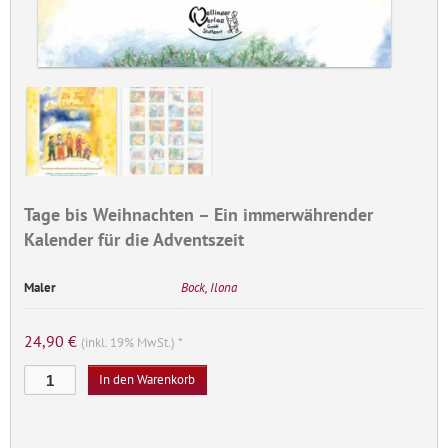
Tage bis Weihnachten – Ein immerwährender
Kalender für die Adventszeit
Maler
Bock, Ilona
24,90
€
(inkl. 19% MwSt.) *
24
In den Warenkorb
Tage
bis
Weihnachten