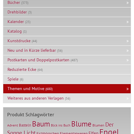
Bücher
(373)
Drehbilder
(3)
Kalender
(25)
Katalog
(1)
Kunstdrucke
(44)
Neu und in Kürze lieferbar
(56)
Postkarten und Doppelpostkarten
(487)
Reduzierte Ecke
(64)
Spiele
(6)
Themen und Motive
(680)
Weiteres aus anderen Verlagen
(56)
Produkt Schlagwörter
Baum
Blume
Der
Basteln
Advent
Blumen
Blick ins Buch
Engel
Sonne Licht
Elfen
Elementarwesen
Eichhörnchen