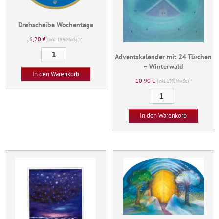
Drehscheibe Wochentage
6,20
€
(inkl. 19% MwSt.) *
Drehscheibe
Adventskalender mit 24 Türchen
Wochentage
– Winterwald
Menge
In den Warenkorb
10,90
€
(inkl. 19% MwSt.) *
Adventskalender
mit
24
In den Warenkorb
Türchen
-
Winterwald
Menge