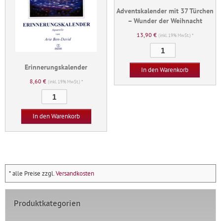
Adventskalender mit 37 Türchen
– Wunder der Weihnacht
13,90
€
(inkl. 19% MwSt.) *
Adventskalender
mit
Erinnerungskalender
37
In den Warenkorb
Türchen
8,60
€
(inkl. 19% MwSt.) *
-
Erinnerungskalender
Wunder
Menge
der
In den Warenkorb
Weihnacht
Menge
* alle Preise zzgl.
Versandkosten
Produktkategorien