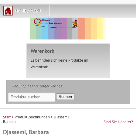
Warenkorb
Es befinden sich keine Produkte im
Warenkorb.
WebShop des Mellinger Verlags
Suchen
Suchen
nach:
Start
> Produkt Zeichnungen > Djassemi,
Barbara
Sind Sie Händler?
Djassemi, Barbara