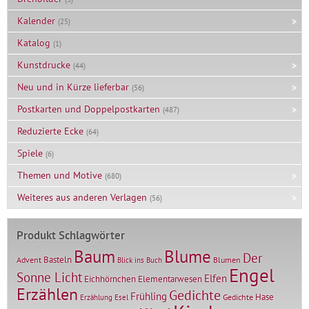
Kalender
(25)
Katalog
(1)
Kunstdrucke
(44)
Neu und in Kürze lieferbar
(56)
Postkarten und Doppelpostkarten
(487)
Reduzierte Ecke
(64)
Spiele
(6)
Themen und Motive
(680)
Weiteres aus anderen Verlagen
(56)
Produkt Schlagwörter
Baum
Blume
Der
Basteln
Advent
Blumen
Blick ins Buch
Engel
Sonne Licht
Elfen
Elementarwesen
Eichhörnchen
Erzählen
Gedichte
Frühling
Hase
Gedichte
Erzählung
Esel