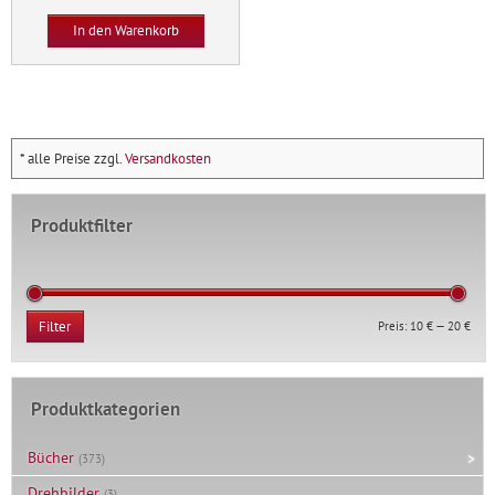
und
In den Warenkorb
Rosenwasser
Menge
* alle Preise zzgl.
Versandkosten
Produktfilter
Min.
Max.
Preis:
10 €
—
20 €
Filter
Prei
Prei
Produktkategorien
Bücher
(373)
Drehbilder
(3)