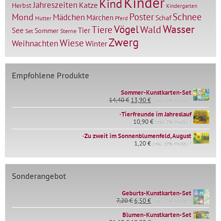
Kinder
Kind
Jahreszeiten
Katze
Herbst
Kindergarten
Mond
Poster
Schnee
Mädchen
Märchen
Schaf
Mutter
Pferd
Vögel
Wasser
Tiere
Wald
Tier
See
Sommer
Set
Sterne
Zwerg
Wiese
Weihnachten
Winter
Empfohlene Produkte
Sommer-Kunstkarten-Set
Ursprünglicher
Aktueller
14,40
€
13,90
€
(inkl. 19% MwSt.) *
Preis
Preis
∙Tierfreunde im Jahreslauf
war:
ist:
14,40 €
10,90
€
13,90 €.
(inkl. 7% MwSt.) *
∙Zu zweit im Sonnenblumenfeld, August
1,20
€
(inkl. 19% MwSt.) *
Sonderangebot
Geburts-Kunstkarten-Set
Ursprünglicher
Aktueller
7,20
€
6,50
€
(inkl. 19% MwSt.) *
Preis
Preis
war:
ist:
Blumen-Kunstkarten-Set