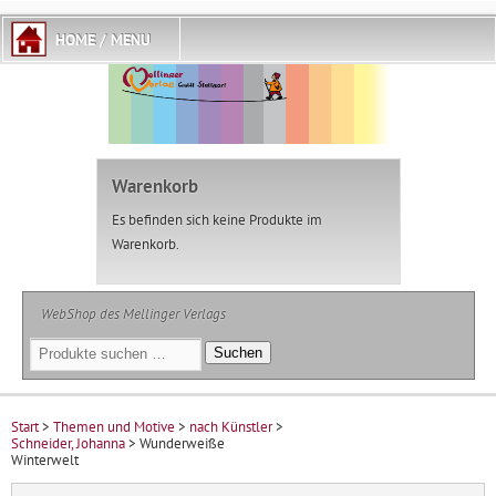
Warenkorb
Es befinden sich keine Produkte im
Warenkorb.
WebShop des Mellinger Verlags
Suchen
Suchen
nach:
Start
>
Themen und Motive
>
nach Künstler
>
Schneider, Johanna
> Wunderweiße
Winterwelt