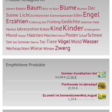
Baum
Blume
Der
Basteln
Advent
Blumen
Blick ins Buch
Engel
Sonne Licht
Elfen
Elementarwesen
Eichhörnchen
Erzählen
Gedichte
Frühling
Hase
Gedichte
Erzählung
Esel
Kinder
Kind
Jahreszeiten
Katze
Herbst
Kindergarten
Mond
Poster
Schnee
Mädchen
Märchen
Schaf
Mutter
Pferd
Vögel
Wasser
Tiere
Wald
Tier
See
Sommer
Set
Sterne
Zwerg
Wiese
Weihnachten
Winter
Empfohlene Produkte
Sommer-Kunstkarten-Set
Ursprünglicher
Aktueller
14,40
€
13,90
€
(inkl. 19% MwSt.) *
Preis
Preis
∙Tierfreunde im Jahreslauf
war:
ist:
14,40 €
10,90
€
13,90 €.
(inkl. 7% MwSt.) *
∙Zu zweit im Sonnenblumenfeld, August
1,20
€
(inkl. 19% MwSt.) *