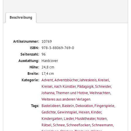
Menge
Beschreibung
Artikelnummer:
10769
ISBN:
978-3-88069-769-0
Seitenzahl:
96
Ausstattung:
Hardcover
Höhe:
24,8 cm
Breite:
17,4 cm
Kategorie:
Advent
,
Adventsbücher
,
Jahreskreis
,
Kreisel
,
Kreisel
,
nach Künstler
,
Pädagogik
,
Schneider,
Johanna
,
Themen und Motive
,
Weihnachten
,
Weiteres aus anderen Verlagen
.
Tags:
Bastelideen
,
Basteln
,
Dekoration
,
Fingerspiele
,
Gedichte
,
Gewinnspiel
,
Hexen
,
Kinder
,
Kindergarten
,
Lieder
,
Musiktheater
,
Noten
,
Rätsel
,
Schnee
,
Schneeflocken
,
Schneemann
,