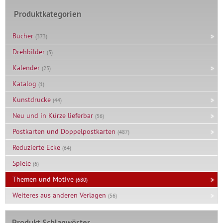
Produktkategorien
Bücher
(373)
Drehbilder
(3)
Kalender
(25)
Katalog
(1)
Kunstdrucke
(44)
Neu und in Kürze lieferbar
(56)
Postkarten und Doppelpostkarten
(487)
Reduzierte Ecke
(64)
Spiele
(6)
Themen und Motive
(680)
Weiteres aus anderen Verlagen
(56)
Produkt Schlagwörter