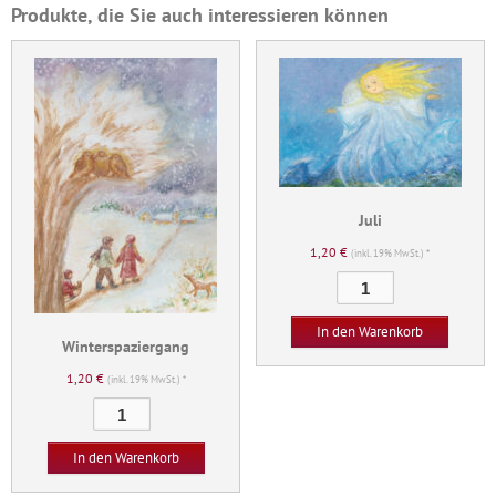
Produkte, die Sie auch interessieren können
Juli
1,20
€
(inkl. 19% MwSt.) *
Juli
Menge
In den Warenkorb
Winterspaziergang
1,20
€
(inkl. 19% MwSt.) *
Winterspaziergang
Menge
In den Warenkorb