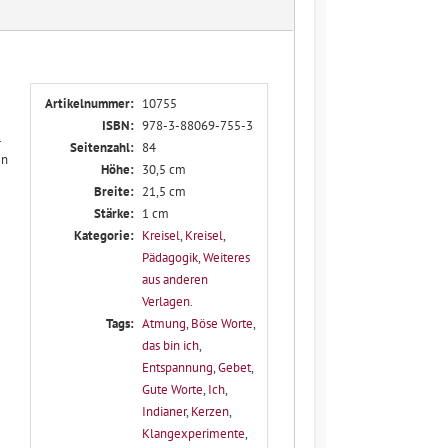
Artikelnummer:
10755
ISBN:
978-3-88069-755-3
.
Seitenzahl:
84
en
Höhe:
30,5 cm
Breite:
21,5 cm
Stärke:
1 cm
Kategorie:
Kreisel
,
Kreisel
,
Pädagogik
,
Weiteres
aus anderen
Verlagen
.
Tags:
Atmung
,
Böse Worte
,
das bin ich
,
Entspannung
,
Gebet
,
Gute Worte
,
Ich
,
Indianer
,
Kerzen
,
Klangexperimente
,