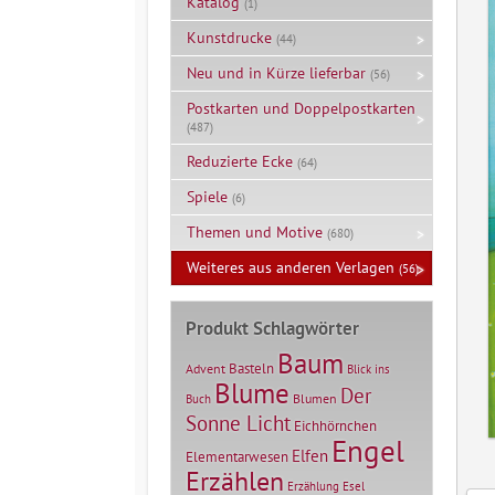
Katalog
(1)
Kunstdrucke
(44)
Neu und in Kürze lieferbar
(56)
Postkarten und Doppelpostkarten
(487)
Reduzierte Ecke
(64)
Spiele
(6)
Themen und Motive
(680)
Weiteres aus anderen Verlagen
(56)
Produkt Schlagwörter
Baum
Basteln
Advent
Blick ins
Blume
Der
Blumen
Buch
Sonne Licht
Eichhörnchen
Engel
Elfen
Elementarwesen
Erzählen
Erzählung
Esel