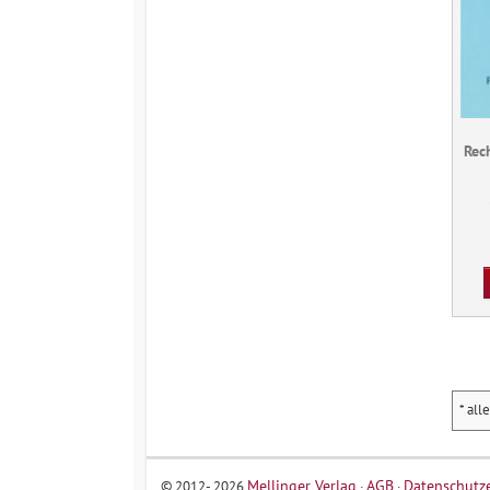
Rec
* all
Mellinger Verlag
AGB
Datenschutz
© 2012- 2026