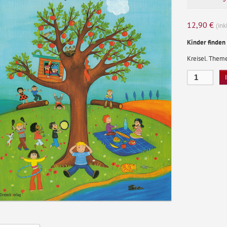
12,90
€
(ink
Kinder finden
Kreisel. Theme
Das
bin
ich
Menge