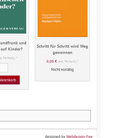
Rundfrunk und
Schritt für Schritt wird Weg
 auf Kinder?
gewonnen
nkl. 7% MwSt.) *
0,00
€
(inkl. 7% MwSt.) *
Wie
Nicht vorrätig
wirken
Rundfrunk
Warenkorb
und
Fernsehen
auf
Kinder?
Menge
designed by
Webdesign-Fee