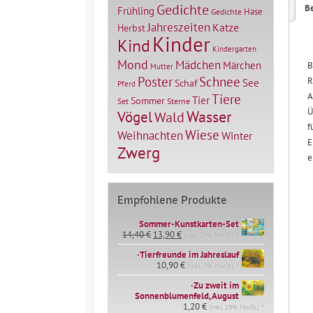
Gedichte
B
Frühling
Hase
Gedichte
Jahreszeiten
Katze
Herbst
Kinder
Kind
Kindergarten
Mond
Mädchen
Märchen
B
Mutter
Poster
Schnee
R
See
Schaf
Pferd
A
Tiere
Tier
Sommer
Set
Sterne
Ü
Vögel
Wasser
Wald
f
Wiese
Weihnachten
Winter
E
Zwerg
e
Empfohlene Produkte
Sommer-Kunstkarten-Set
Ursprünglicher
Aktueller
14,40
€
13,90
€
(inkl. 19% MwSt.) *
Preis
Preis
∙Tierfreunde im Jahreslauf
war:
ist:
14,40 €
10,90
€
13,90 €.
(inkl. 7% MwSt.) *
∙Zu zweit im
Sonnenblumenfeld, August
1,20
€
(inkl. 19% MwSt.) *