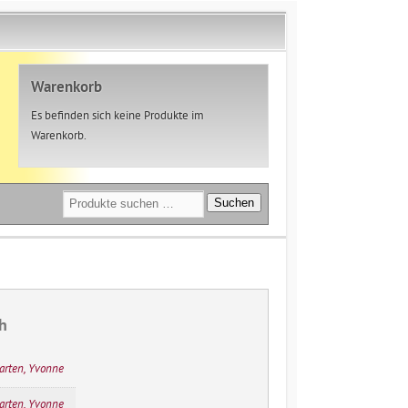
Warenkorb
Es befinden sich keine Produkte im
Warenkorb.
Suchen
Suchen
nach:
h
arten, Yvonne
arten, Yvonne