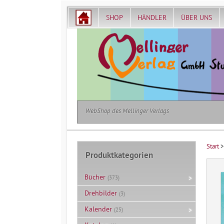
SHOP
HÄNDLER
ÜBER UNS
WebShop des Mellinger Verlags
Start
Produktkategorien
Bücher
(373)
Drehbilder
(3)
Kalender
(25)