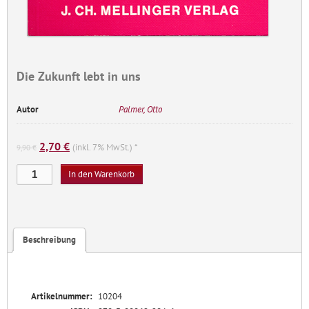
Die Zukunft lebt in uns
Autor
Palmer, Otto
Ursprünglicher
Aktueller
2,70
€
(inkl. 7% MwSt.) *
9,90
€
Preis
Preis
Die
war:
ist:
In den Warenkorb
Zukunft
9,90 €
2,70 €.
lebt
in
uns
Beschreibung
Menge
Artikelnummer:
10204