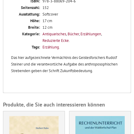
ISBN:
978-3-88069-204-6
Seitenzahl:
152
Ausstattung:
Softcover
Höhe:
17 cm
Breite:
12 cm
Kategorie:
Antiquarisches
,
Bücher
,
Erzählungen
,
Reduzierte Ecke
.
Tags:
Erzählung
.
Das hier aufgezeichnete Vermächtnis des Geistesforschers Rudolf
Steiner und die verantwortliche Aufgabe des anthroposophischen
Strebenden geben der Schrift Zukunftsbedeutung.
Produkte, die Sie auch interessieren können