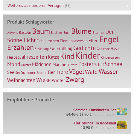
Weiteres aus anderen Verlagen
(56)
Produkt Schlagwörter
Baum
Blume
Der
Basteln
Advent
Blumen
Blick ins Buch
Engel
Sonne Licht
Elfen
Elementarwesen
Eichhörnchen
Erzählen
Gedichte
Frühling
Hase
Gedichte
Erzählung
Esel
Kinder
Kind
Jahreszeiten
Katze
Herbst
Kindergarten
Mond
Poster
Schnee
Mädchen
Märchen
Schaf
Mutter
Pferd
Vögel
Wasser
Tiere
Wald
Tier
See
Sommer
Set
Sterne
Zwerg
Wiese
Weihnachten
Winter
Empfohlene Produkte
Sommer-Kunstkarten-Set
Ursprünglicher
Aktueller
14,40
€
13,90
€
(inkl. 19% MwSt.) *
Preis
Preis
∙Tierfreunde im Jahreslauf
war:
ist:
14,40 €
10,90
€
13,90 €.
(inkl. 7% MwSt.) *