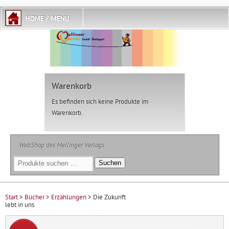
Warenkorb
Es befinden sich keine Produkte im
Warenkorb.
WebShop des Mellinger Verlags
Suchen
Suchen
nach:
Start
>
Bücher
>
Erzählungen
> Die Zukunft
lebt in uns