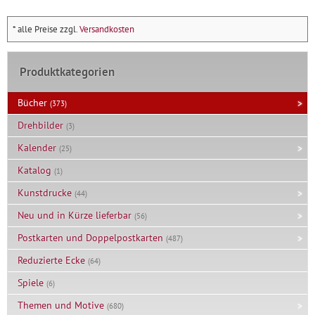
beim
Malen
* alle Preise zzgl.
Versandkosten
Menge
Produktkategorien
Bücher
(373)
Drehbilder
(3)
Kalender
(25)
Katalog
(1)
Kunstdrucke
(44)
Neu und in Kürze lieferbar
(56)
Postkarten und Doppelpostkarten
(487)
Reduzierte Ecke
(64)
Spiele
(6)
Themen und Motive
(680)