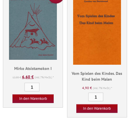
Mirko Atsistamokon I
Vom Spielen des Kindes. Das
6,60
€
Ursprünglicher
Aktueller
12,80
€
(inkl. 7% MwSt.) *
Kind beim Malen
Preis
Preis
Mirko
4,90
€
(inkl. 7% MwSt.) *
war:
ist:
Atsistamokon
Vom
12,80 €
6,60 €.
I
In den Warenkorb
Spielen
Menge
des
In den Warenkorb
Kindes.
Das
Kind