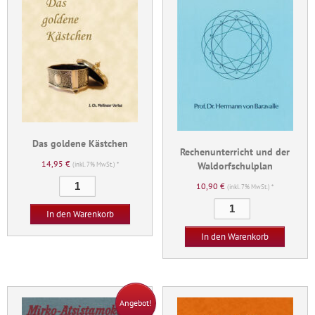
Das goldene Kästchen
Rechenunterricht und der
14,95
€
Waldorfschulplan
(inkl. 7% MwSt.) *
Das
10,90
€
(inkl. 7% MwSt.) *
goldene
Rechenunterricht
Kästchen
In den Warenkorb
und
Menge
der
In den Warenkorb
Waldorfschulplan
Menge
Angebot!