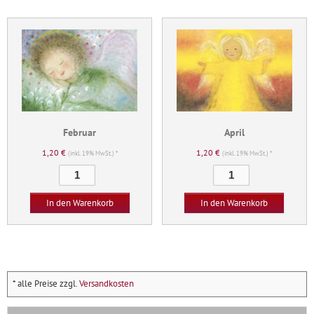
Februar
April
1,20
€
1,20
€
(inkl. 19% MwSt.) *
(inkl. 19% MwSt.) *
Februar
April
Menge
Menge
In den Warenkorb
In den Warenkorb
* alle Preise zzgl.
Versandkosten