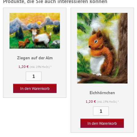
Produkte, die Sie auch interessieren können
Ziegen auf der Alm
1,20
€
(inkl. 19% MwSt.) *
Ziegen
auf
der
In den Warenkorb
Eichhörnchen
Alm
1,20
€
Menge
(inkl. 19% MwSt.) *
Eichhörnchen
Menge
In den Warenkorb