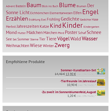
Baum
Blume
Der
Basteln
Advent
Blumen
Blick ins Buch
Engel
Sonne Licht
Elfen
Elementarwesen
Eichhörnchen
Erzählen
Gedichte
Frühling
Hase
Gedichte
Erzählung
Esel
Kinder
Kind
Jahreszeiten
Katze
Herbst
Kindergarten
Mond
Poster
Schnee
Mädchen
Märchen
Schaf
Mutter
Pferd
Vögel
Wasser
Tiere
Wald
Tier
See
Sommer
Set
Sterne
Zwerg
Wiese
Weihnachten
Winter
Empfohlene Produkte
Sommer-Kunstkarten-Set
Ursprünglicher
Aktueller
14,40
€
13,90
€
(inkl. 19% MwSt.) *
Preis
Preis
∙Tierfreunde im Jahreslauf
war:
ist:
14,40 €
10,90
€
13,90 €.
(inkl. 7% MwSt.) *
∙Zu zweit im Sonnenblumenfeld, August
1,20
€
(inkl. 19% MwSt.) *