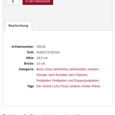
In den Warenkorb
Menge
Beschreibung
Artikelnummer:
20516
EAN:
4260133195165
Höhe:
10,5 cm
Breite:
15 cm
Kategorie:
Bock, Ilona
,
Jahreskreis
,
Jahreszeiten
,
Johanni
,
Monate
,
nach Künstler
,
nach Motiven
,
Postkarten
,
Postkarten und Doppelpostkarten
.
Tags:
Der Sonne Licht
,
Feuer
,
Johanni
,
Kinder
,
Wiese
.