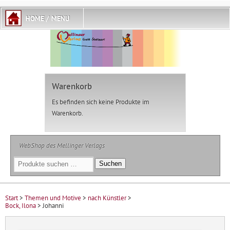
Warenkorb
Es befinden sich keine Produkte im
Warenkorb.
WebShop des Mellinger Verlags
Suchen
Suchen
nach:
Start
>
Themen und Motive
>
nach Künstler
>
Bock, Ilona
> Johanni