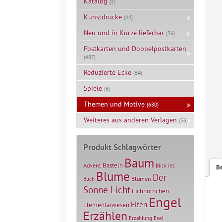
Katalog
(1)
Kunstdrucke
(44)
Neu und in Kürze lieferbar
(56)
Postkarten und Doppelpostkarten
(487)
Reduzierte Ecke
(64)
Spiele
(6)
Themen und Motive
(680)
Weiteres aus anderen Verlagen
(56)
Produkt Schlagwörter
Baum
Basteln
Advent
Blick ins
B
Blume
Der
Blumen
Buch
Sonne Licht
Eichhörnchen
Engel
Elfen
Elementarwesen
Erzählen
Erzählung
Esel