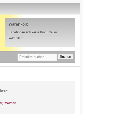
Warenkorb
Es befinden sich keine Produkte im
Warenkorb.
Suchen
Suchen
nach:
Hase
t, Dorothea