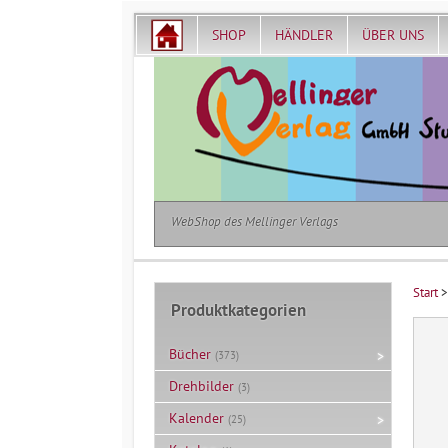
SHOP
HÄNDLER
ÜBER UNS
WebShop des Mellinger Verlags
Start
Produktkategorien
Bücher
(373)
Drehbilder
(3)
Kalender
(25)