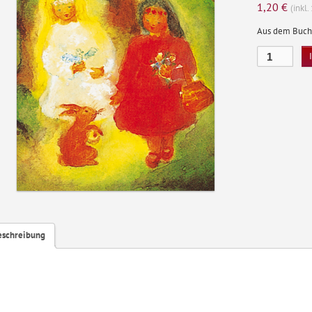
1,20
€
(inkl
Aus dem Buch
Kinder
-
Hase
Menge
eschreibung