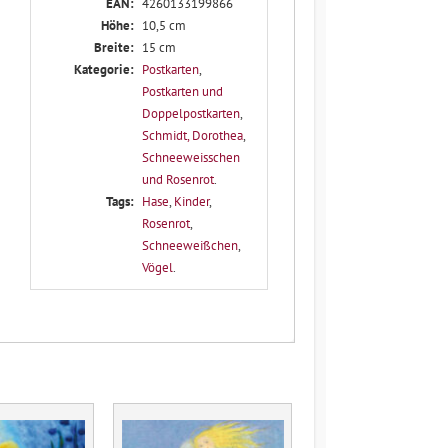
EAN:
4260133199866
Höhe:
10,5 cm
Breite:
15 cm
Kategorie:
Postkarten
,
Postkarten und
Doppelpostkarten
,
Schmidt, Dorothea
,
Schneeweisschen
und Rosenrot
.
Tags:
Hase
,
Kinder
,
Rosenrot
,
Schneeweißchen
,
Vögel
.