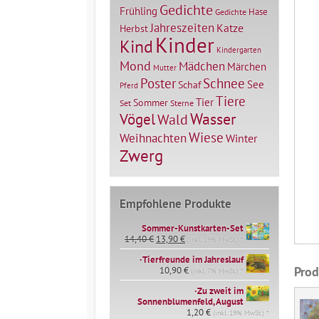
Gedichte
Frühling
Hase
Gedichte
Jahreszeiten
Katze
Herbst
Kinder
Kind
Kindergarten
Mond
Mädchen
Märchen
Mutter
Poster
Schnee
See
Schaf
Pferd
Tiere
Tier
Sommer
Set
Sterne
Vögel
Wasser
Wald
Wiese
Weihnachten
Winter
Zwerg
Empfohlene Produkte
Sommer-Kunstkarten-Set
Ursprünglicher
Aktueller
14,40
€
13,90
€
(inkl. 19% MwSt.) *
Preis
Preis
∙Tierfreunde im Jahreslauf
war:
ist:
Prod
14,40 €
10,90
€
13,90 €.
(inkl. 7% MwSt.) *
∙Zu zweit im
Sonnenblumenfeld, August
1,20
€
(inkl. 19% MwSt.) *