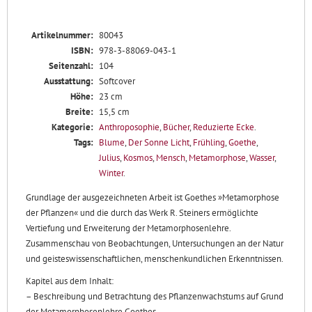
Artikelnummer:
80043
ISBN:
978-3-88069-043-1
Seitenzahl:
104
Ausstattung:
Softcover
Höhe:
23 cm
Breite:
15,5 cm
Kategorie:
Anthroposophie
,
Bücher
,
Reduzierte Ecke
.
Tags:
Blume
,
Der Sonne Licht
,
Frühling
,
Goethe
,
Julius
,
Kosmos
,
Mensch
,
Metamorphose
,
Wasser
,
Winter
.
Grundlage der ausgezeichneten Arbeit ist Goethes »Metamorphose
der Pflanzen« und die durch das Werk R. Steiners ermöglichte
Vertiefung und Erweiterung der Metamorphosenlehre.
Zusammenschau von Beobachtungen, Untersuchungen an der Natur
und geisteswissenschaftlichen, menschenkundlichen Erkenntnissen.
Kapitel aus dem Inhalt:
– Beschreibung und Betrachtung des Pflanzenwachstums auf Grund
der Metamorphosenlehre Goethes