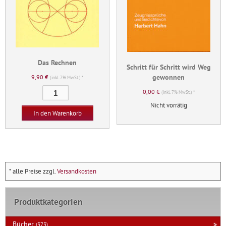
Das Rechnen
Schritt für Schritt wird Weg
gewonnen
9,90
€
(inkl. 7% MwSt.) *
Das
0,00
€
(inkl. 7% MwSt.) *
Rechnen
Nicht vorrätig
Menge
In den Warenkorb
* alle Preise zzgl.
Versandkosten
Produktkategorien
Bücher
(373)