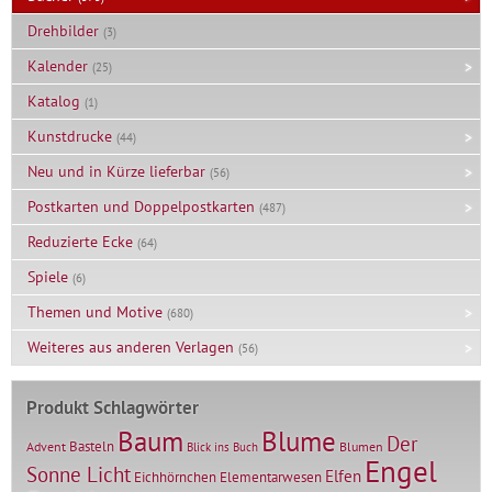
Drehbilder
(3)
Kalender
(25)
Katalog
(1)
Kunstdrucke
(44)
Neu und in Kürze lieferbar
(56)
Postkarten und Doppelpostkarten
(487)
Reduzierte Ecke
(64)
Spiele
(6)
Themen und Motive
(680)
Weiteres aus anderen Verlagen
(56)
Produkt Schlagwörter
Baum
Blume
Der
Basteln
Advent
Blumen
Blick ins Buch
Engel
Sonne Licht
Elfen
Elementarwesen
Eichhörnchen