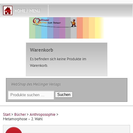
Warenkorb
Es befinden sich keine Produkte im
Warenkorb.
WebShop des Mellinger Verlags
Suchen
Suchen
nach:
Start
>
Bücher
>
Anthroposophie
>
Metamorphose – 2. Wahl