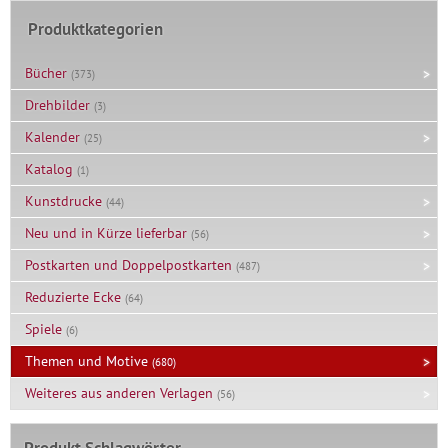
Produktkategorien
Bücher
(373)
Drehbilder
(3)
Kalender
(25)
Katalog
(1)
Kunstdrucke
(44)
Neu und in Kürze lieferbar
(56)
Postkarten und Doppelpostkarten
(487)
Reduzierte Ecke
(64)
Spiele
(6)
Themen und Motive
(680)
Weiteres aus anderen Verlagen
(56)
Produkt Schlagwörter