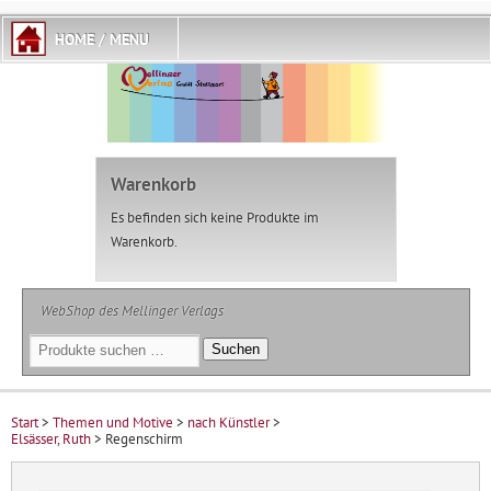
Warenkorb
Es befinden sich keine Produkte im
Warenkorb.
WebShop des Mellinger Verlags
Suchen
Suchen
nach:
Start
>
Themen und Motive
>
nach Künstler
>
Elsässer, Ruth
> Regenschirm