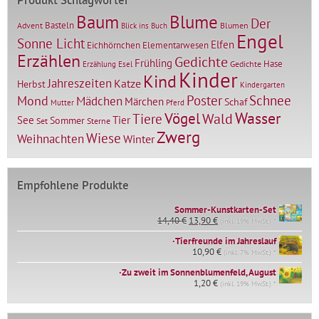
Baum
Blume
Der
Basteln
Advent
Blumen
Blick ins Buch
Engel
Sonne Licht
Elfen
Elementarwesen
Eichhörnchen
Erzählen
Gedichte
Frühling
Hase
Gedichte
Erzählung
Esel
Kinder
Kind
Jahreszeiten
Katze
Herbst
Kindergarten
Mond
Poster
Schnee
Mädchen
Märchen
Schaf
Mutter
Pferd
Vögel
Wasser
Tiere
Wald
Tier
See
Sommer
Set
Sterne
Zwerg
Wiese
Weihnachten
Winter
Empfohlene Produkte
Sommer-Kunstkarten-Set
Ursprünglicher
Aktueller
14,40
€
13,90
€
(inkl. 19% MwSt.) *
Preis
Preis
∙Tierfreunde im Jahreslauf
war:
ist:
14,40 €
10,90
€
13,90 €.
(inkl. 7% MwSt.) *
∙Zu zweit im Sonnenblumenfeld, August
1,20
€
(inkl. 19% MwSt.) *