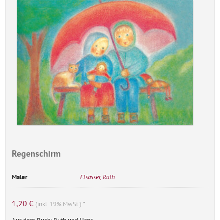
Regenschirm
Maler
Elsässer, Ruth
1,20
€
(inkl. 19% MwSt.) *