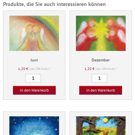
Produkte, die Sie auch interessieren können
Juni
Dezember
1,20
€
1,20
€
(inkl. 19% MwSt.) *
(inkl. 19% MwSt.) *
Juni
Dezember
Menge
Menge
In den Warenkorb
In den Warenkorb