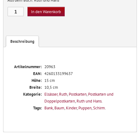
Aus dem Buch: Ruth und Hans
Regenschirm
In den Warenkorb
Menge
Beschreibung
Artikelnummer:
20963
EAN:
4260133199637
Höhe:
15 cm
Breite:
10,5 cm
Kategorie:
Elsässer, Ruth
,
Postkarten
,
Postkarten und
Doppelpostkarten
,
Ruth und Hans
.
Tags:
Bank
,
Baum
,
Kinder
,
Puppen
,
Schirm
.