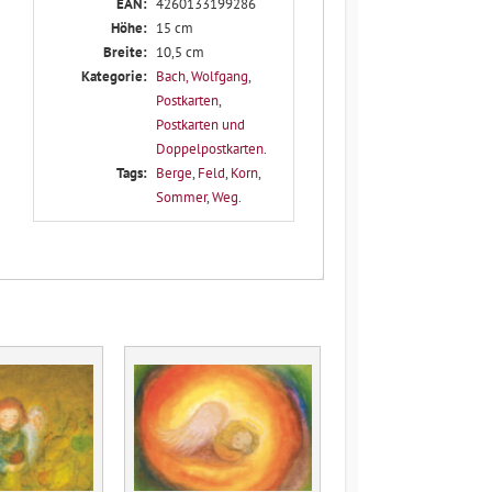
EAN:
4260133199286
Höhe:
15 cm
Breite:
10,5 cm
Kategorie:
Bach, Wolfgang
,
Postkarten
,
Postkarten und
Doppelpostkarten
.
Tags:
Berge
,
Feld
,
Korn
,
Sommer
,
Weg
.