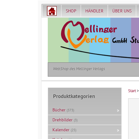
SHOP
HÄNDLER
ÜBER UNS
WebShop des Mellinger Verlags
Start
Produktkategorien
Bücher
(373)
Drehbilder
(3)
Kalender
(25)