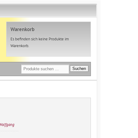
Warenkorb
Es befinden sich keine Produkte im
Warenkorb.
Suchen
Suchen
nach:
 Wolfgang