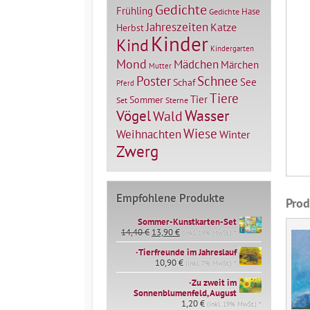
Gedichte
Frühling
Hase
Gedichte
Jahreszeiten
Katze
Herbst
Kinder
Kind
Kindergarten
Mond
Mädchen
Märchen
Mutter
Poster
Schnee
See
Schaf
Pferd
Tiere
Tier
Sommer
Set
Sterne
Vögel
Wasser
Wald
Wiese
Weihnachten
Winter
Zwerg
Empfohlene Produkte
Prod
Sommer-Kunstkarten-Set
Ursprünglicher
Aktueller
14,40
€
13,90
€
(inkl. 19% MwSt.) *
Preis
Preis
∙Tierfreunde im Jahreslauf
war:
ist:
14,40 €
10,90
€
13,90 €.
(inkl. 7% MwSt.) *
∙Zu zweit im
Sonnenblumenfeld, August
1,20
€
(inkl. 19% MwSt.) *