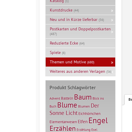
Katalog
(1)
Kunstdrucke
(44)
Neu und in Kürze lieferbar
(56)
Postkarten und Doppelpostkarten
(487)
Reduzierte Ecke
(64)
Spiele
(6)
Themen und Motive
(680)
Weiteres aus anderen Verlagen
(56)
Produkt Schlagwörter
Baum
Basteln
Advent
Blick ins
B
Blume
Der
Blumen
Buch
Sonne Licht
Eichhörnchen
Engel
Elfen
Elementarwesen
Erzählen
Erzählung
Esel