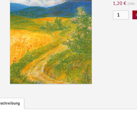
1,20
€
(inkl
Sommer
Menge
eschreibung