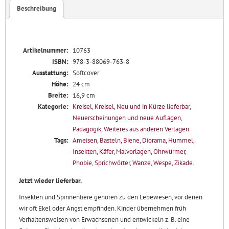
fliegt
Beschreibung
denn
da?
Menge
Artikelnummer:
10763
ISBN:
978-3-88069-763-8
Ausstattung:
Softcover
Höhe:
24 cm
Breite:
16,9 cm
Kategorie:
Kreisel
,
Kreisel
,
Neu und in Kürze lieferbar
,
Neuerscheinungen und neue Auflagen
,
Pädagogik
,
Weiteres aus anderen Verlagen
.
Tags:
Ameisen
,
Basteln
,
Biene
,
Diorama
,
Hummel
,
Insekten
,
Käfer
,
Malvorlagen
,
Ohrwürmer
,
Phobie
,
Sprichwörter
,
Wanze
,
Wespe
,
Zikade
.
Jetzt wieder lieferbar.
Insekten und Spinnentiere gehören zu den Lebewesen, vor denen
wir oft Ekel oder Angst empfinden. Kinder übernehmen früh
Verhaltensweisen von Erwachsenen und entwickeln z. B. eine