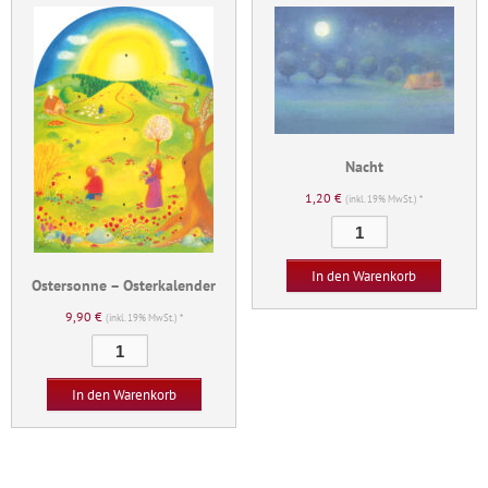
Nacht
1,20
€
(inkl. 19% MwSt.) *
Nacht
Menge
In den Warenkorb
Ostersonne – Osterkalender
9,90
€
(inkl. 19% MwSt.) *
Ostersonne
-
Osterkalender
In den Warenkorb
Menge