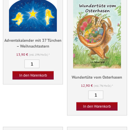
Adventskalender mit 37 Türchen
– Weihnachtsstern
13,90
€
(inkl. 19% MwSt.) *
Adventskalender
mit
37
In den Warenkorb
Wundertüte vom Osterhasen
Türchen
12,90
€
(inkl. 7% MwSt.) *
-
Wundertüte
Weihnachtsstern
vom
Menge
Osterhasen
In den Warenkorb
Menge