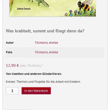
Was krabbelt, summt und fliegt denn da?
Autor
Tillmanns, Andrea
Foto
Tillmanns, Andrea
12,90
€
(inkl. 7% MwSt.) *
Von Insekten und anderen Gliedertieren.
Kreisel. Themen und Projekte für die Arbeit mit Kindern.
Was
In den Warenkorb
krabbelt,
summt
und