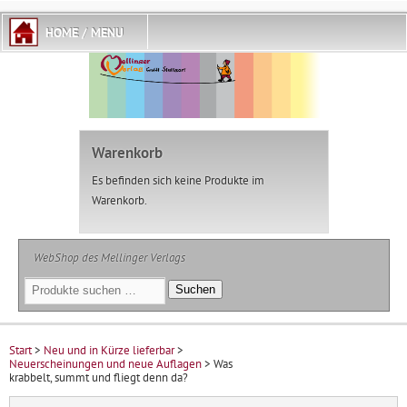
Warenkorb
Es befinden sich keine Produkte im
Warenkorb.
WebShop des Mellinger Verlags
Suchen
Suchen
nach:
Start
>
Neu und in Kürze lieferbar
>
Neuerscheinungen und neue Auflagen
> Was
krabbelt, summt und fliegt denn da?