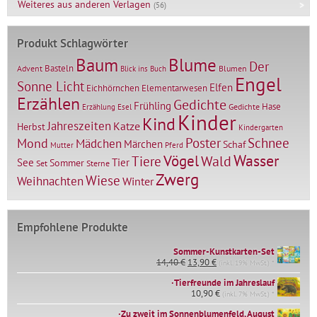
Weiteres aus anderen Verlagen
(56)
Produkt Schlagwörter
Baum
Blume
Der
Basteln
Advent
Blumen
Blick ins Buch
Engel
Sonne Licht
Elfen
Elementarwesen
Eichhörnchen
Erzählen
Gedichte
Frühling
Hase
Gedichte
Erzählung
Esel
Kinder
Kind
Jahreszeiten
Katze
Herbst
Kindergarten
Mond
Poster
Schnee
Mädchen
Märchen
Schaf
Mutter
Pferd
Vögel
Wasser
Tiere
Wald
Tier
See
Sommer
Set
Sterne
Zwerg
Wiese
Weihnachten
Winter
Empfohlene Produkte
Sommer-Kunstkarten-Set
Ursprünglicher
Aktueller
14,40
€
13,90
€
(inkl. 19% MwSt.) *
Preis
Preis
∙Tierfreunde im Jahreslauf
war:
ist:
14,40 €
10,90
€
13,90 €.
(inkl. 7% MwSt.) *
∙Zu zweit im Sonnenblumenfeld, August