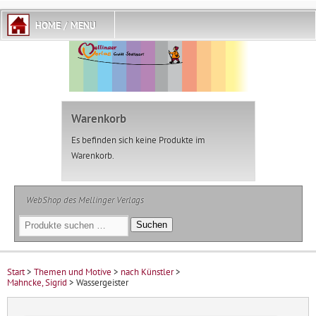
Warenkorb
Es befinden sich keine Produkte im
Warenkorb.
WebShop des Mellinger Verlags
Suchen
Suchen
nach:
Start
>
Themen und Motive
>
nach Künstler
>
Mahncke, Sigrid
> Wassergeister