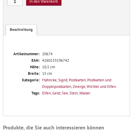
In den Warenkorb
Menge
Beschreibung
Artikelnummer:
20674
EAN:
4260133196742
Höhe:
10,5 cm
Breite:
15 cm
Kategorie:
Mahncke, Sigrid
,
Postkarten
,
Postkarten und
Doppelpostkarten
,
Zwerge, Wichtel und Elfen
.
Tags:
Elfen
,
Geist
,
See
,
Stein
,
Wasser
.
Produkte, die Sie auch interessieren können