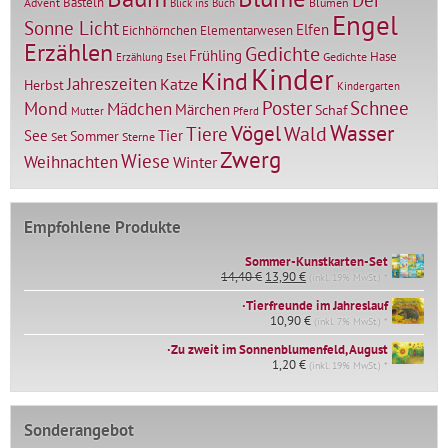
Basteln
Advent
Blumen
Blick ins Buch
Engel
Sonne Licht
Elfen
Elementarwesen
Eichhörnchen
Erzählen
Gedichte
Frühling
Hase
Gedichte
Erzählung
Esel
Kinder
Kind
Jahreszeiten
Katze
Herbst
Kindergarten
Mond
Poster
Schnee
Mädchen
Märchen
Schaf
Mutter
Pferd
Vögel
Wasser
Tiere
Wald
Tier
See
Sommer
Set
Sterne
Zwerg
Wiese
Weihnachten
Winter
Empfohlene Produkte
Sommer-Kunstkarten-Set
Ursprünglicher
Aktueller
14,40
€
13,90
€
(inkl. 19% MwSt.) *
Preis
Preis
∙Tierfreunde im Jahreslauf
war:
ist:
14,40 €
10,90
€
13,90 €.
(inkl. 7% MwSt.) *
∙Zu zweit im Sonnenblumenfeld, August
1,20
€
(inkl. 19% MwSt.) *
Sonderangebot