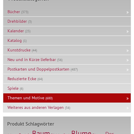
Bücher
(373)
Drehbilder
(3)
Kalender
(25)
Katalog
(1)
Kunstdrucke
(44)
Neu und in Kürze lieferbar
(56)
Postkarten und Doppelpostkarten
(487)
Reduzierte Ecke
(64)
Spiele
(6)
Themen und Motive
(680)
Weiteres aus anderen Verlagen
(56)
Produkt Schlagwörter
Baum
Blume
Der