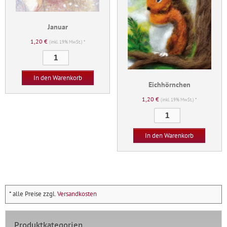
Januar
1,20
€
(inkl. 19% MwSt.) *
Januar
Menge
In den Warenkorb
Eichhörnchen
1,20
€
(inkl. 19% MwSt.) *
Eichhörnchen
Menge
In den Warenkorb
* alle Preise zzgl.
Versandkosten
Produktkategorien