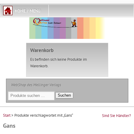
Warenkorb
Es befinden sich keine Produkte im
Warenkorb.
WebShop des Mellinger Verlags
Suchen
Suchen
nach:
Start
> Produkte verschlagwortet mit „Gans“
Sind Sie Händler?
Gans