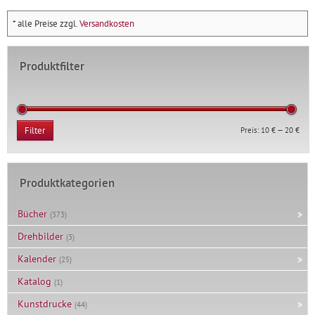
* alle Preise zzgl.
Versandkosten
Produktfilter
Min.
Max.
Preis:
10 €
—
20 €
Filter
Prei
Prei
Produktkategorien
Bücher
(373)
Drehbilder
(3)
Kalender
(25)
Katalog
(1)
Kunstdrucke
(44)