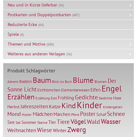
Neu und in Kürze lieferbar
(56)
Postkarten und Doppelpostkarten
(487)
Reduzierte Ecke
(64)
Spiele
(6)
Themen und Motive
(680)
Weiteres aus anderen Verlagen
(56)
Produkt Schlagwörter
Baum
Blume
Der
Basteln
Advent
Blumen
Blick ins Buch
Engel
Sonne Licht
Elfen
Elementarwesen
Eichhörnchen
Erzählen
Gedichte
Frühling
Hase
Gedichte
Erzählung
Esel
Kinder
Kind
Jahreszeiten
Katze
Herbst
Kindergarten
Mond
Poster
Schnee
Mädchen
Märchen
Schaf
Mutter
Pferd
Vögel
Wasser
Tiere
Wald
Tier
See
Sommer
Set
Sterne
Zwerg
Wiese
Weihnachten
Winter