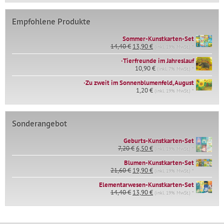
Empfohlene Produkte
Sommer-Kunstkarten-Set
Ursprünglicher
Aktueller
14,40
€
13,90
€
(inkl. 19% MwSt.) *
Preis
Preis
∙Tierfreunde im Jahreslauf
war:
ist:
14,40 €
10,90
€
13,90 €.
(inkl. 7% MwSt.) *
∙Zu zweit im Sonnenblumenfeld, August
1,20
€
(inkl. 19% MwSt.) *
Sonderangebot
Geburts-Kunstkarten-Set
Ursprünglicher
Aktueller
7,20
€
6,50
€
(inkl. 19% MwSt.) *
Preis
Preis
war:
ist:
Blumen-Kunstkarten-Set
Ursprünglicher
Aktueller
7,20 €
6,50 €.
21,60
€
19,90
€
(inkl. 19% MwSt.) *
Preis
Preis
Elementarwesen-Kunstkarten-Set
war:
ist:
Ursprünglicher
Aktueller
14,40
€
21,60 €
13,90
€
19,90 €.
(inkl. 19% MwSt.) *
Preis
Preis
war:
ist:
14,40 €
13,90 €.