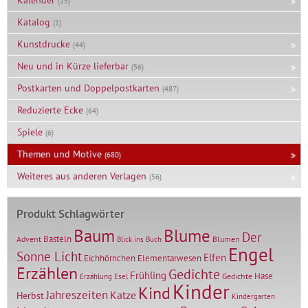
Kalender
(25)
Katalog
(1)
Kunstdrucke
(44)
Neu und in Kürze lieferbar
(56)
Postkarten und Doppelpostkarten
(487)
Reduzierte Ecke
(64)
Spiele
(6)
Themen und Motive
(680)
Weiteres aus anderen Verlagen
(56)
Produkt Schlagwörter
Baum
Blume
Der
Basteln
Advent
Blumen
Blick ins Buch
Engel
Sonne Licht
Elfen
Elementarwesen
Eichhörnchen
Erzählen
Gedichte
Frühling
Hase
Gedichte
Erzählung
Esel
Kinder
Kind
Jahreszeiten
Katze
Herbst
Kindergarten