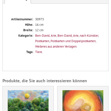
Artikelnummer:
30973
Höhe:
16 cm
Breite:
12 cm
Kategorie:
Ben-David, Arie
,
Ben-David, Arie
,
nach Künstler
,
Postkarten
,
Postkarten und Doppelpostkarten
,
Weiteres aus anderen Verlagen
.
Tags:
Tiere
.
Produkte, die Sie auch interessieren können