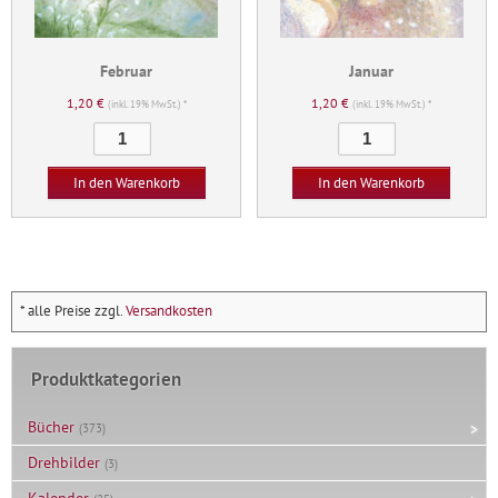
Februar
Januar
1,20
€
1,20
€
(inkl. 19% MwSt.) *
(inkl. 19% MwSt.) *
Februar
Januar
Menge
Menge
In den Warenkorb
In den Warenkorb
* alle Preise zzgl.
Versandkosten
Produktkategorien
Bücher
(373)
Drehbilder
(3)