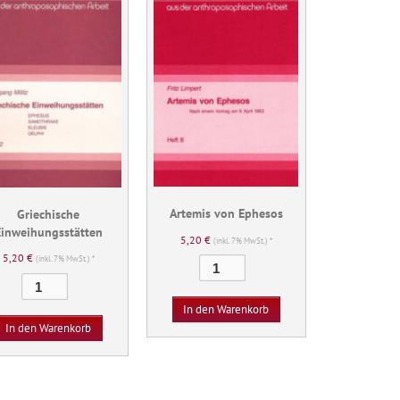
Artemis von Ephesos
Griechische
Einweihungsstätten
5,20
€
(inkl. 7% MwSt.) *
5,20
€
(inkl. 7% MwSt.) *
Artemis
Griechische
von
Einweihungsstätten
Ephesos
In den Warenkorb
Menge
Menge
In den Warenkorb