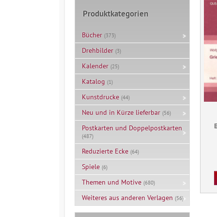
Produktkategorien
Bücher
(373)
Drehbilder
(3)
Kalender
(25)
Katalog
(1)
Kunstdrucke
(44)
Neu und in Kürze lieferbar
(56)
Postkarten und Doppelpostkarten
(487)
Reduzierte Ecke
(64)
Spiele
(6)
Themen und Motive
(680)
Weiteres aus anderen Verlagen
(56)