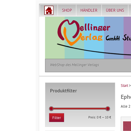
SHOP
HÄNDLER
ÜBER UNS
WebShop des Mellinger Verlags
Start
>
Produktfilter
Eph
Alle 2
Min.
Max.
Preis:
0 €
—
10 €
Filter
Preis
Preis