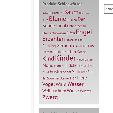
Produkt Schlagwörter
* all
Baum
Basteln
Advent
Blick ins
Blume
Der
Blumen
Buch
Sonne Licht
Eichhörnchen
Engel
Elfen
Elementarwesen
Erzählen
Erzählung
Esel
Gedichte
Frühling
Hase
Gedichte
Jahreszeiten
Katze
Herbst
Kinder
Kind
Kindergarten
Mond
Mädchen
Märchen
Mutter
Poster
Schnee
See
Schaf
Pferd
Tiere
Tier
Sommer
Set
Sterne
Vögel
Wasser
Wald
Wiese
Weihnachten
Winter
Zwerg