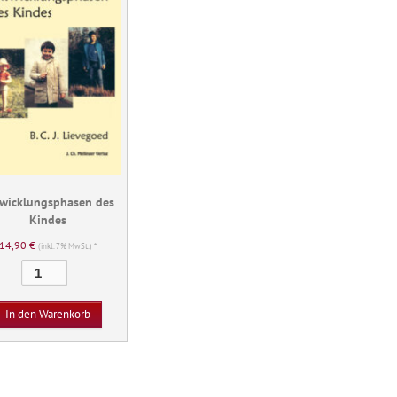
wicklungsphasen des
Kindes
14,90
€
(inkl. 7% MwSt.) *
Entwicklungsphasen
des
Kindes
In den Warenkorb
Menge