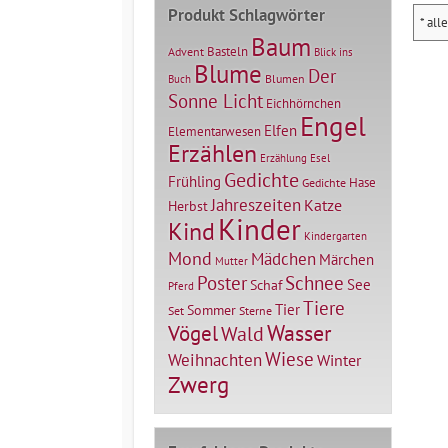
Produkt Schlagwörter
* all
Baum
Basteln
Advent
Blick ins
Blume
Der
Blumen
Buch
Sonne Licht
Eichhörnchen
Engel
Elfen
Elementarwesen
Erzählen
Erzählung
Esel
Gedichte
Frühling
Hase
Gedichte
Jahreszeiten
Katze
Herbst
Kinder
Kind
Kindergarten
Mond
Mädchen
Märchen
Mutter
Poster
Schnee
See
Schaf
Pferd
Tiere
Tier
Sommer
Set
Sterne
Vögel
Wasser
Wald
Wiese
Weihnachten
Winter
Zwerg