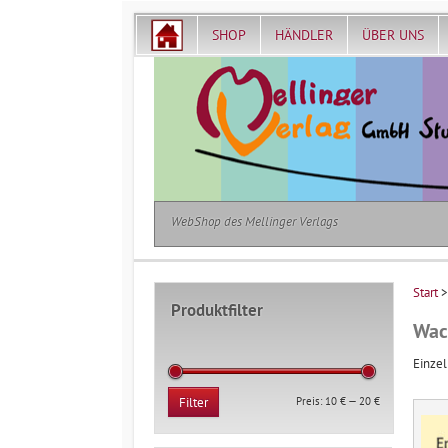
SHOP
HÄNDLER
ÜBER UNS
WebShop des Mellinger Verlags
Start
>
Produktfilter
Wac
Einzel
Min.
Max.
Preis:
10 €
—
20 €
Filter
Preis
Preis