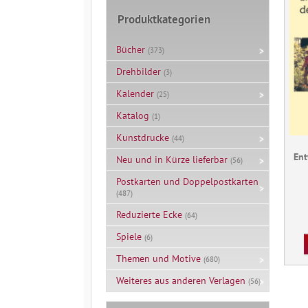
Produktkategorien
Bücher
(373)
Drehbilder
(3)
Kalender
(25)
Katalog
(1)
Kunstdrucke
(44)
Ent
Neu und in Kürze lieferbar
(56)
Postkarten und Doppelpostkarten
(487)
Reduzierte Ecke
(64)
Spiele
(6)
Themen und Motive
(680)
Weiteres aus anderen Verlagen
(56)