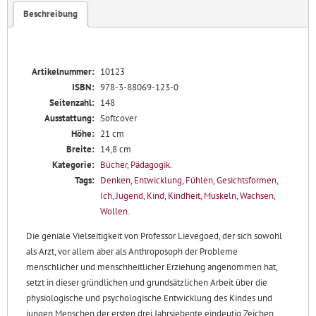
Beschreibung
Artikelnummer:
10123
ISBN:
978-3-88069-123-0
Seitenzahl:
148
Ausstattung:
Softcover
Höhe:
21 cm
Breite:
14,8 cm
Kategorie:
Bücher
,
Pädagogik
.
Tags:
Denken
,
Entwicklung
,
Fühlen
,
Gesichtsformen
,
Ich
,
Jugend
,
Kind
,
Kindheit
,
Muskeln
,
Wachsen
,
Wollen
.
Die geniale Vielseitigkeit von Professor Lievegoed, der sich sowohl
als Arzt, vor allem aber als Anthroposoph der Probleme
menschlicher und menschheitlicher Erziehung angenommen hat,
setzt in dieser gründlichen und grundsätzlichen Arbeit über die
physiologische und psychologische Entwicklung des Kindes und
jungen Menschen der ersten drei Jahrsiebente eindeutig Zeichen.