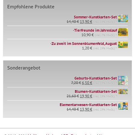
Empfohlene Produkte
Sommer-Kunstkarten-Set
Ursprünglicher
Aktueller
14,40
€
13,90
€
(inkl. 19% MwSt.) *
Preis
Preis
∙Tierfreunde im Jahreslauf
war:
ist:
14,40 €
10,90
€
13,90 €.
(inkl. 7% MwSt.) *
∙Zu zweit im Sonnenblumenfeld, August
1,20
€
(inkl. 19% MwSt.) *
Sonderangebot
Geburts-Kunstkarten-Set
Ursprünglicher
Aktueller
7,20
€
6,50
€
(inkl. 19% MwSt.) *
Preis
Preis
war:
ist:
Blumen-Kunstkarten-Set
Ursprünglicher
Aktueller
7,20 €
6,50 €.
21,60
€
19,90
€
(inkl. 19% MwSt.) *
Preis
Preis
Elementarwesen-Kunstkarten-Set
war:
ist:
Ursprünglicher
Aktueller
14,40
€
21,60 €
13,90
€
19,90 €.
(inkl. 19% MwSt.) *
Preis
Preis
war:
ist:
14,40 €
13,90 €.