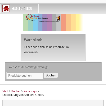
Warenkorb
Es befinden sich keine Produkte im
Warenkorb.
WebShop des Mellinger Verlags
Suchen
Suchen
nach:
Start
>
Bücher
>
Pädagogik
>
Entwicklungsphasen des Kindes