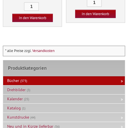
Mirko
Die
war:
ist:
Atsistamokon
Arithmetik
12,80 €
6,60 €.
I
In den Warenkorb
Menge
In den Warenkorb
Menge
* alle Preise zzgl.
Versandkosten
Produktkategorien
Bücher
(373)
Drehbilder
(3)
Kalender
(25)
Katalog
(1)
Kunstdrucke
(44)
Neu und in Kürze lieferbar
(56)