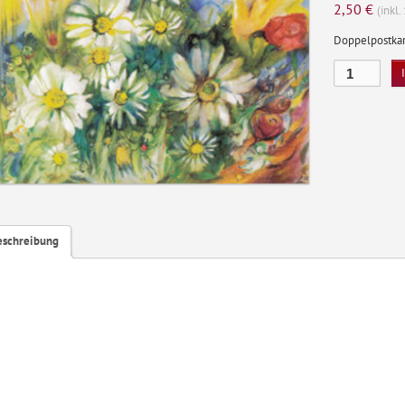
2,50
€
(inkl
Doppelpostkar
Blumenreigen
Menge
eschreibung