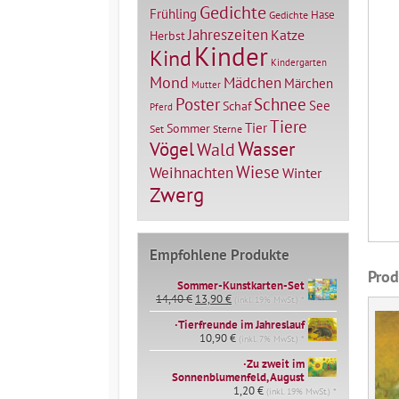
Gedichte
Frühling
Hase
Gedichte
Jahreszeiten
Katze
Herbst
Kinder
Kind
Kindergarten
Mond
Mädchen
Märchen
Mutter
Poster
Schnee
See
Schaf
Pferd
Tiere
Tier
Sommer
Set
Sterne
Vögel
Wasser
Wald
Wiese
Weihnachten
Winter
Zwerg
Empfohlene Produkte
Prod
Sommer-Kunstkarten-Set
Ursprünglicher
Aktueller
14,40
€
13,90
€
(inkl. 19% MwSt.) *
Preis
Preis
∙Tierfreunde im Jahreslauf
war:
ist:
14,40 €
10,90
€
13,90 €.
(inkl. 7% MwSt.) *
∙Zu zweit im
Sonnenblumenfeld, August
1,20
€
(inkl. 19% MwSt.) *