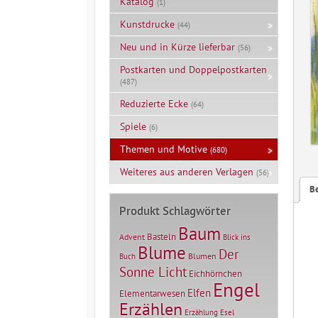
Katalog
(1)
Kunstdrucke
(44)
Neu und in Kürze lieferbar
(56)
Postkarten und Doppelpostkarten
(487)
Reduzierte Ecke
(64)
Spiele
(6)
Themen und Motive
(680)
Weiteres aus anderen Verlagen
(56)
B
Produkt Schlagwörter
Baum
Basteln
Advent
Blick ins
Blume
Der
Blumen
Buch
Sonne Licht
Eichhörnchen
Engel
Elfen
Elementarwesen
Erzählen
Erzählung
Esel