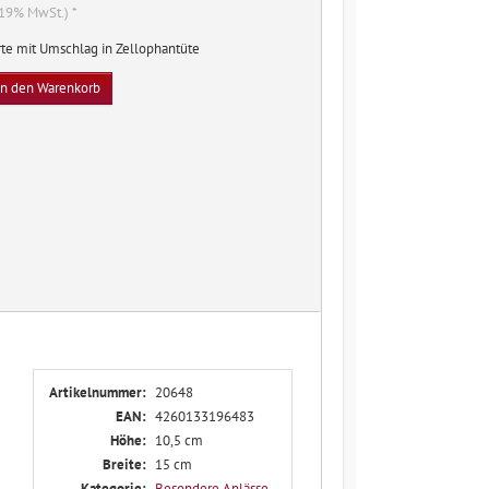
. 19% MwSt.) *
te mit Umschlag in Zellophantüte
In den Warenkorb
Artikelnummer:
20648
EAN:
4260133196483
Höhe:
10,5 cm
Breite:
15 cm
Kategorie:
Besondere Anlässe
,