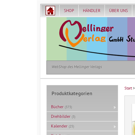
SHOP
HÄNDLER
ÜBER UNS
WebShop des Mellinger Verlags
Start
Produktkategorien
Bücher
(373)
Drehbilder
(3)
Kalender
(25)