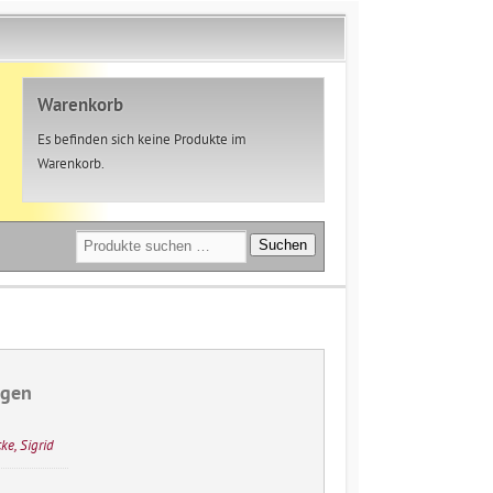
Warenkorb
Es befinden sich keine Produkte im
Warenkorb.
Suchen
Suchen
nach:
igen
e, Sigrid