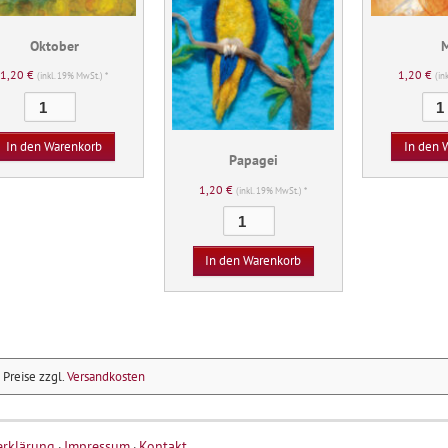
Oktober
1,20
€
1,20
€
(inkl. 19% MwSt.) *
(in
Oktober
Menge
In den Warenkorb
In den 
Papagei
1,20
€
(inkl. 19% MwSt.) *
Papagei
Menge
In den Warenkorb
e Preise zzgl.
Versandkosten
erklärung
Impressum
Kontakt